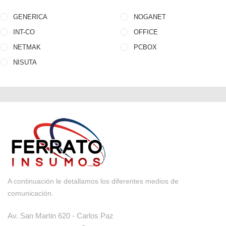
GENERICA
NOGANET
INT-CO
OFFICE
NETMAK
PCBOX
NISUTA
A continuación le detallamos los diferentes medios de
comunicación.
Av. San Martin 620 - Carlos Paz