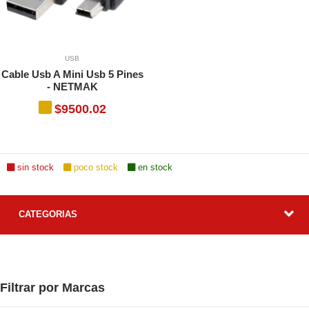
s, funciones y aplicaciones
ue solo estén disponibles en
n8.1/Win10 (32/64 Bit)
n8.1/Win10 (32/64 Bit)
eden aplicar términos,
USB
O
Cable Usb A Mini Usb 5 Pines
- NETMAK
$9500.02
O
TO
TO
sin stock
poco stock
en stock
CATEGORIAS
Filtrar por Marcas