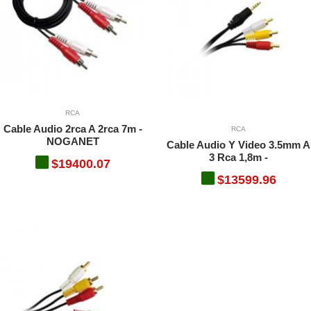
RCA
Cable Audio 2rca A 2rca 7m -
RCA
NOGANET
Cable Audio Y Video 3.5mm A
3 Rca 1,8m -
$19400.07
$13599.96
r P2500w
r P2500w
ion -
media en streaming