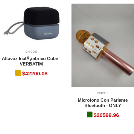
CHICOS
Altavoz InalÃ¡mbrico Cube -
VERBATIM
$42200.08
CHICOS
Microfono Con Parlante
Bluetooth - ONLY
$20599.96