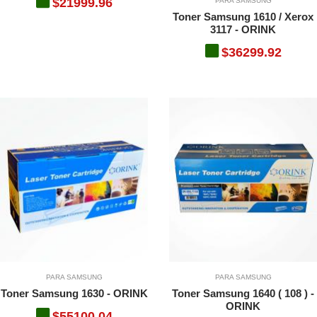
$21999.96
PARA SAMSUNG
Toner Samsung 1610 / Xerox
O
3117 - ORINK
$36299.92
O
TO
TO
PARA SAMSUNG
PARA SAMSUNG
Toner Samsung 1630 - ORINK
Toner Samsung 1640 ( 108 ) -
ORINK
$55100.04