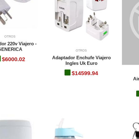
OTROS
or 220v Viajero -
GENERICA
OTROS
Adaptador Enchufe Viajero
$6000.02
Ingles Uk Euro
$14599.94
Ai