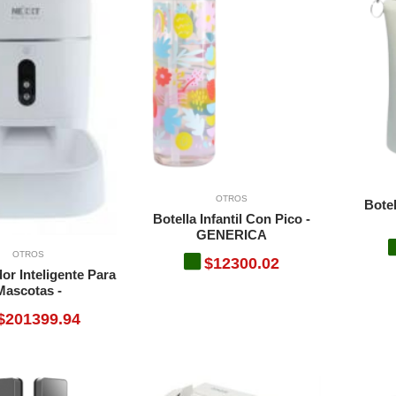
OTROS
Botel
Botella Infantil Con Pico -
GENERICA
OTROS
$12300.02
or Inteligente Para
Mascotas -
$201399.94