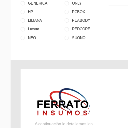
GENERICA
ONLY
HP
PCBOX
LILIANA
PEABODY
Luxom
REDCORE
NEO
SUONO
A continuación le detallamos los