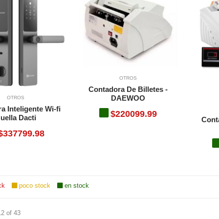
OTROS
Contadora De Billetes -
DAEWOO
OTROS
a Inteligente Wi-fi
$220099.99
uella Dacti
Conta
$337799.98
ck
poco stock
en stock
12 of 43