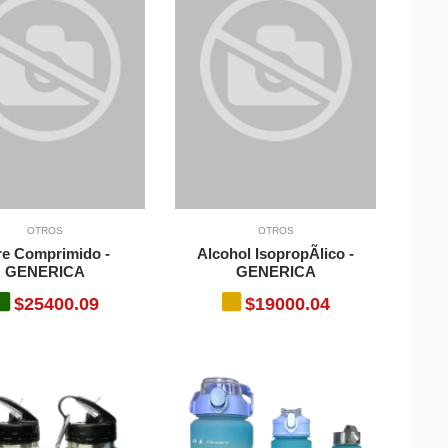
OTROS
OTROS
re Comprimido -
Alcohol IsopropÃ­lico -
GENERICA
GENERICA
$25400.09
$19000.04