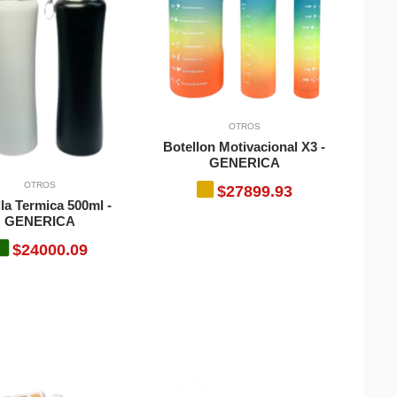
OTROS
Botellon Motivacional X3 -
GENERICA
OTROS
$27899.93
la Termica 500ml -
GENERICA
$24000.09