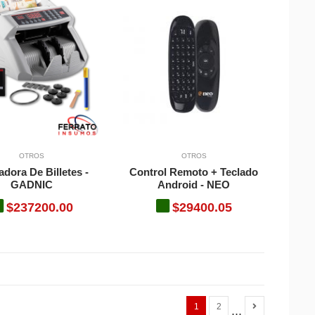
OTROS
OTROS
dora De Billetes -
Control Remoto + Teclado
GADNIC
Android - NEO
$237200.00
$29400.05
1
2
...