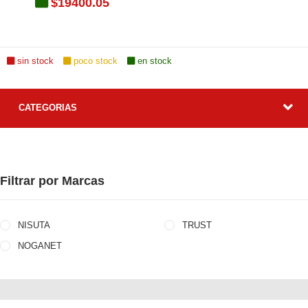
$19400.05
O
sin stock
poco stock
en stock
TO
TO
CATEGORIAS
Filtrar por Marcas
NISUTA
TRUST
NOGANET