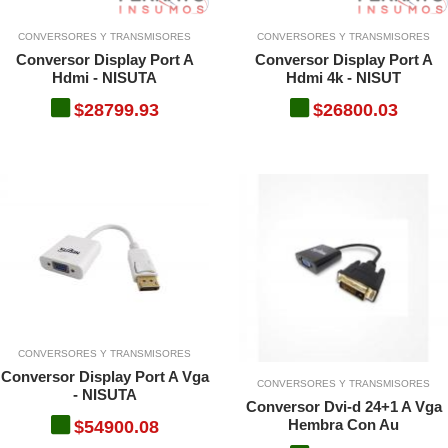
O
CONVERSORES Y TRANSMISORES
CONVERSORES Y TRANSMISORES
Conversor Display Port A
Conversor Display Port A
Hdmi - NISUTA
Hdmi 4k - NISUT
O
$28799.93
$26800.03
TO
TO
CONVERSORES Y TRANSMISORES
Conversor Display Port A Vga
CONVERSORES Y TRANSMISORES
- NISUTA
Conversor Dvi-d 24+1 A Vga
Hembra Con Au
$54900.08