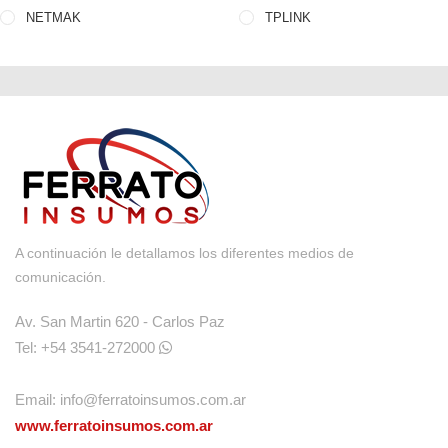
NETMAK
TPLINK
A continuación le detallamos los diferentes medios de
comunicación.
Av. San Martin 620 - Carlos Paz
Tel: +54 3541-272000
Email:
info@ferratoinsumos.com.ar
www.ferratoinsumos.com.ar