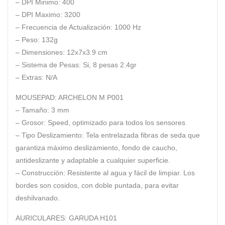
– DPI Minimo:
400
– DPI Maximo:
3200
– Frecuencia de Actualización:
1000 Hz
– Peso:
132g
– Dimensiones:
12x7x3.9 cm
– Sistema de Pesas:
Si, 8 pesas 2.4gr
– Extras:
N/A
MOUSEPAD: ARCHELON M P001
– Tamaño:
3 mm
– Grosor:
Speed, optimizado para todos los sensores
– Tipo Deslizamiento:
Tela entrelazada fibras de seda que
garantiza máximo deslizamiento, fondo de caucho,
antideslizante y adaptable a cualquier superficie.
– Construcción:
Resistente al agua y fácil de limpiar. Los
bordes son cosidos, con doble puntada, para evitar
deshilvanado.
AURICULARES: GARUDA H101