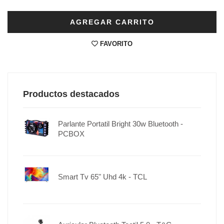
AGREGAR CARRITO
FAVORITO
Productos destacados
Parlante Portatil Bright 30w Bluetooth -
PCBOX
Smart Tv 65" Uhd 4k - TCL
r P2500w
r P2500w
ion -
media en streaming
 tu contenido favorito,