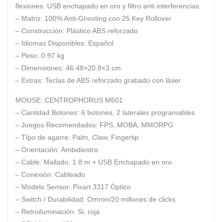
flexiones. USB enchapado en oro y filtro anti interferencias
– Matriz:
100% Anti-Ghosting con 25 Key Rollover
– Construcción:
Plástico ABS reforzado
– Idiomas Disponibles:
Español
– Peso:
0.97 kg
– Dimensiones:
46.48×20.8×3 cm
– Extras:
Teclas de ABS reforzado grabado con láser
MOUSE: CENTROPHORUS M601
– Cantidad Botones:
6 botones, 2 laterales programables
– Juegos Recomendados:
FPS, MOBA, MMORPG
– TIpo de agarre:
Palm, Claw, Fingertip
– Orientación:
Ambidiestro
– Cable:
Mallado, 1.8 m + USB Enchapado en oro
– Conexión:
Cableado
– Modelo Sensor:
Pixart 3317 Óptico
– Switch / Durabilidad:
Omron/20 millones de clicks
– Retroiluminación:
Si, roja