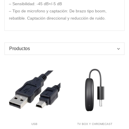
– Sensibilidad:
-45 dB+/-5 dB
– Tipo de microfono y captación:
De brazo tipo boom,
rebatible. Captación direccional y reducción de ruido.
Productos
Vista Rapida
Agregar a Carrito
Agregar a Carrito
USB
TV BOX Y CHROMECAST