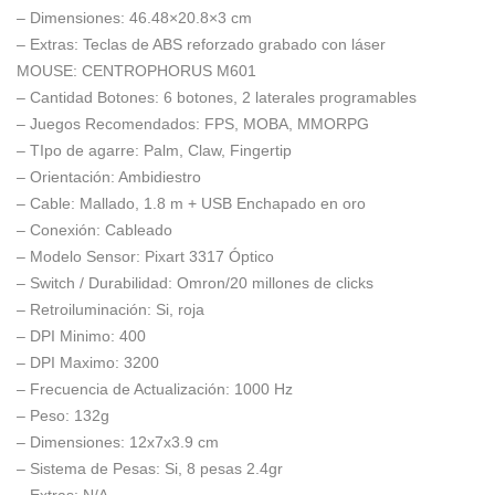
– Dimensiones:
46.48×20.8×3 cm
– Extras:
Teclas de ABS reforzado grabado con láser
MOUSE: CENTROPHORUS M601
– Cantidad Botones:
6 botones, 2 laterales programables
– Juegos Recomendados:
FPS, MOBA, MMORPG
– TIpo de agarre:
Palm, Claw, Fingertip
– Orientación:
Ambidiestro
– Cable:
Mallado, 1.8 m + USB Enchapado en oro
– Conexión:
Cableado
– Modelo Sensor:
Pixart 3317 Óptico
– Switch / Durabilidad:
Omron/20 millones de clicks
– Retroiluminación:
Si, roja
– DPI Minimo:
400
– DPI Maximo:
3200
– Frecuencia de Actualización:
1000 Hz
– Peso:
132g
– Dimensiones:
12x7x3.9 cm
– Sistema de Pesas:
Si, 8 pesas 2.4gr