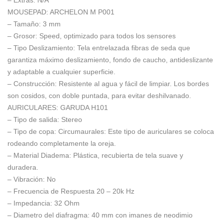
– Extras:
N/A
MOUSEPAD: ARCHELON M P001
– Tamaño:
3 mm
– Grosor:
Speed, optimizado para todos los sensores
– Tipo Deslizamiento:
Tela entrelazada fibras de seda que
garantiza máximo deslizamiento, fondo de caucho, antideslizante
y adaptable a cualquier superficie.
– Construcción:
Resistente al agua y fácil de limpiar. Los bordes
son cosidos, con doble puntada, para evitar deshilvanado.
AURICULARES: GARUDA H101
– Tipo de salida:
Stereo
– Tipo de copa:
Circumaurales: Este tipo de auriculares se coloca
rodeando completamente la oreja.
– Material Diadema:
Plástica, recubierta de tela suave y
duradera.
– Vibración:
No
– Frecuencia de Respuesta
20 – 20k Hz
– Impedancia:
32 Ohm
– Diametro del diafragma:
40 mm con imanes de neodimio