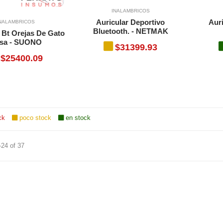
INALAMBRICOS
Auricular Deportivo
Auri
NALAMBRICOS
Bluetooth. - NETMAK
 Bt Orejas De Gato
sa - SUONO
$31399.93
$25400.09
ck
poco stock
en stock
-24 of 37