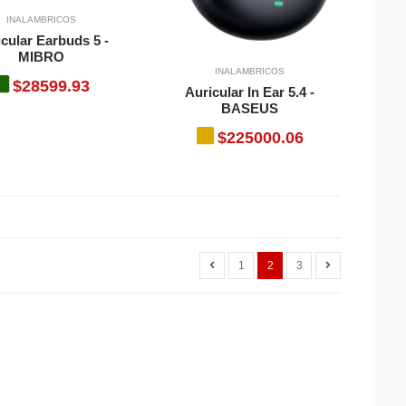
INALAMBRICOS
cular Earbuds 5 -
MIBRO
INALAMBRICOS
$28599.93
Auricular In Ear 5.4 -
BASEUS
$225000.06
1
2
3