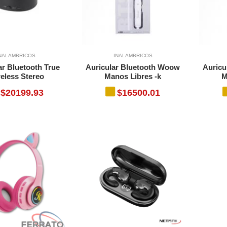
NALAMBRICOS
INALAMBRICOS
ar Bluetooth True
Auricular Bluetooth Woow
Auricu
eless Stereo
Manos Libres -k
M
$20199.93
$16500.01