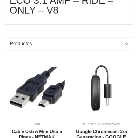
ECO 3.1 AMP – RIDE –
eden aplicar términos,
ONLY – V8
O
O
Productos
TO
TO
Vista Rapida
Agregar a Carrito
Agregar a Carrito
USB
TV BOX Y CHROMECAST
Cable Usb A Mini Usb 5
Google Chromecast 3ra
Pines - NETMAK
Generacion - GOOGLE