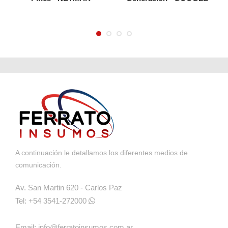
A continuación le detallamos los diferentes medios de
comunicación.
Av. San Martin 620 - Carlos Paz
Tel: +54 3541-272000
Email:
info@ferratoinsumos.com.ar